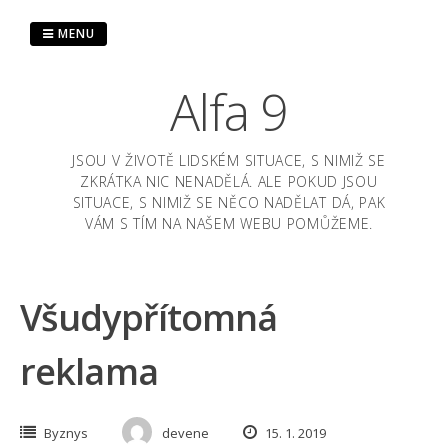
Skip
to
MENU
content
Alfa 9
JSOU V ŽIVOTĚ LIDSKÉM SITUACE, S NIMIŽ SE
ZKRÁTKA NIC NENADĚLÁ. ALE POKUD JSOU
SITUACE, S NIMIŽ SE NĚCO NADĚLAT DÁ, PAK
VÁM S TÍM NA NAŠEM WEBU POMŮŽEME.
Všudypřítomná
reklama
Byznys
devene
15. 1. 2019