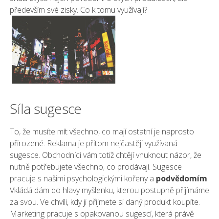
především své zisky. Co k tomu využívají?
Síla sugesce
To, že musíte mít všechno, co mají ostatní je naprosto
přirozené.
Reklama
je přitom nejčastěji využívaná
sugesce. Obchodníci vám totiž chtějí vnuknout názor, že
nutně potřebujete všechno, co prodávají. Sugesce
pracuje s našimi psychologickými kořeny a
podvědomím
.
Vkládá dám do hlavy myšlenku, kterou postupně přijímáme
za svou. Ve chvíli, kdy ji přijmete si daný produkt koupíte.
Marketing pracuje s opakovanou sugescí, která právě