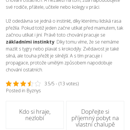
chování ostatních. A nezáleží na tom, zda napodobujete
své rodiče, přátele, učitele nebo kolegy v práci.
Už odedávna se jedná o instinkt, díky kterému lidská rasa
přežila. Pokud totiž jeden začne utíkat před mamutem, tak
začnou utíkat i jiní. Právě toto chování pracuje se
základními instinkty
. Díky tomu víme, že se nemáme
mazlit s tygry nebo plavat s krokodýly. Zvědavost je také
silná, ale touha přežít je silnější. A s tím pracuje i
propagace, protože umělým způsobem napodobuje
chování ostatních.
3.5/5 - (13 votes)
Posted in
Byznys
Post
Kdo si hraje,
Dopřejte si
nezlobí
příjemný pobyt na
navigation
vlastní chalupě