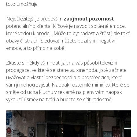
toto umožňuje.
Nejdůležitější je především
zaujmout pozornost
potenciálního klienta. Klíčové je navodit správné emoce,
které vedou k prodeji. Může to být radost a štěstí, ale také
obavy či strach. Sledovat můžete pozitivní i negativní
emoce, a to přímo na sobě.
Zkuste si někdy všimnout, jak na vás působí televizní
propagace, ve které se stane autonehoda. Jistě začnete
uvažovat o vlastní bezpečnosti a o prostředcích, které
vám ji mohou zajistit. Naopak roztomilé miminko, které se
směje od ucha k uchu v reklamě na pleny vám naopak
vykouzlí úsměv na tváři a budete se cítit radostně.