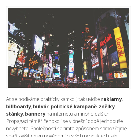
Ať se podíváme prakticky kamkoli, tak uvidíte
reklamy
,
billboardy
,
bulvár
,
politické
kampaně
,
znělky
,
stánky
,
bannery
na internetu a mnoho dalších.
Propagaci téměř čehokoli se v dnešní době jednoduše
nevyhnete. Společnosti se tímto způsobem samozřejmě
snaží zvýšit nejen povědomí o svých produktech, ale