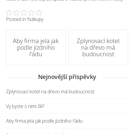
Posted in
Nákupy
Post
Aby firma jela jak
Zplynovací kotel
podle jízdního
na dřevo má
navigation
řádu
budoucnost
Nejnovější příspěvky
Zplynovací kotel na dřevo má budoucnost
Vy byste s nimi žili?
Aby firma jela jak podle jízdního řádu