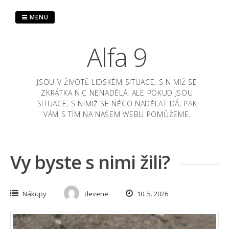
Skip
to
MENU
content
Alfa 9
JSOU V ŽIVOTĚ LIDSKÉM SITUACE, S NIMIŽ SE
ZKRÁTKA NIC NENADĚLÁ. ALE POKUD JSOU
SITUACE, S NIMIŽ SE NĚCO NADĚLAT DÁ, PAK
VÁM S TÍM NA NAŠEM WEBU POMŮŽEME.
Vy byste s nimi žili?
Nákupy
devene
10. 5. 2026