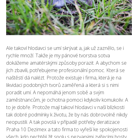
Ale takoví hlodavci se umí skrývat a, jak už zaznělo, se i
rychle množí. Takže je my pánové tvorstva sotva
dokážeme amatérskými způsoby porazit. A abychom se
jich zbavili, potřebujeme profesionální pomoc. Která se
naštěstí dá nalézt. Protože existuje i firma, která je na
likvidaci podobných tvorů zaměřená a která si s nimi
poradit umí. A nepomáhá jenom sobě a svým
zaměstnancům, je ochotna pomoci kdykoliv komukoliv. A
to je dobře. Protože mají takoví hlodavci v naší blízkosti
tak dobré podmínky k životu, že by nás dobrovolně nikdy
neopustili. A tak povolá v případě potřeby
deratizace
Praha 10 Dezimex
a tato firma to vyřeší ke spokojenosti
všech, kdo nechtějí žít spolu s nezvanými zvířecími hosty.