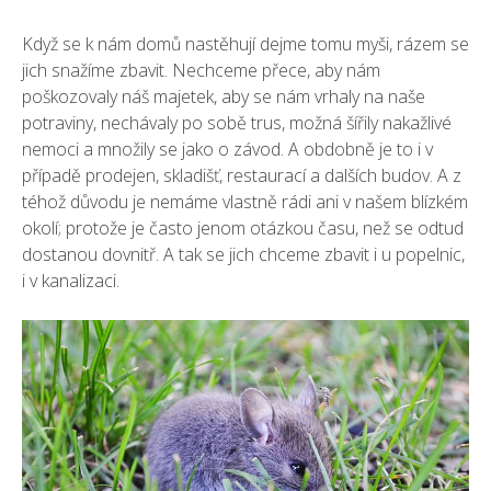
Když se k nám domů nastěhují dejme tomu myši, rázem se
jich snažíme zbavit. Nechceme přece, aby nám
poškozovaly náš majetek, aby se nám vrhaly na naše
potraviny, nechávaly po sobě trus, možná šířily nakažlivé
nemoci a množily se jako o závod. A obdobně je to i v
případě prodejen, skladišť, restaurací a dalších
budov
. A z
téhož důvodu je nemáme vlastně rádi ani v našem blízkém
okolí; protože je často jenom otázkou času, než se odtud
dostanou dovnitř. A tak se jich chceme zbavit i u popelnic,
i v kanalizaci.