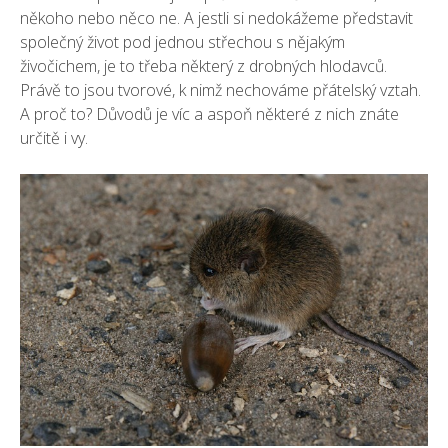
někoho nebo něco ne. A jestli si nedokážeme představit
společný život pod jednou střechou s nějakým
živočichem, je to třeba některý z drobných hlodavců.
Právě to jsou tvorové, k nimž nechováme přátelský vztah.
A proč to? Důvodů je víc a aspoň některé z nich znáte
určitě i vy.