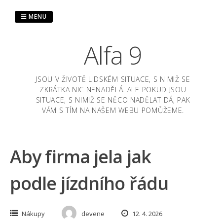
Skip
to
MENU
content
Alfa 9
JSOU V ŽIVOTĚ LIDSKÉM SITUACE, S NIMIŽ SE
ZKRÁTKA NIC NENADĚLÁ. ALE POKUD JSOU
SITUACE, S NIMIŽ SE NĚCO NADĚLAT DÁ, PAK
VÁM S TÍM NA NAŠEM WEBU POMŮŽEME.
Aby firma jela jak
podle jízdního řádu
Nákupy
devene
12. 4. 2026