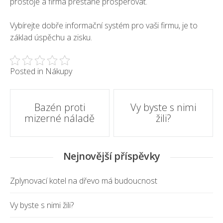
prostoje a firma přestane prosperovat.
Vybírejte dobře informační systém pro vaši firmu, je to
základ
úspěchu
a zisku.
Posted in
Nákupy
Post
Bazén proti
Vy byste s nimi
mizerné náladě
žili?
navigation
Nejnovější příspěvky
Zplynovací kotel na dřevo má budoucnost
Vy byste s nimi žili?