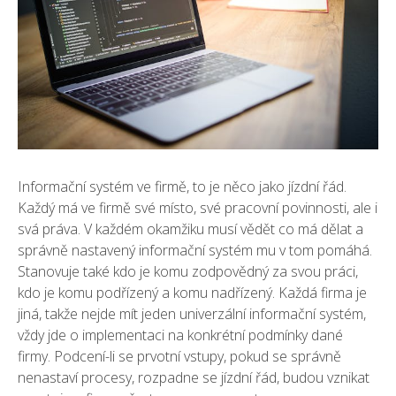
Informační systém ve firmě, to je něco jako jízdní řád.
Každý má ve firmě své místo, své pracovní povinnosti, ale i
svá práva. V každém okamžiku musí vědět co má dělat a
správně nastavený informační systém mu v tom pomáhá.
Stanovuje také kdo je komu zodpovědný za svou práci,
kdo je komu podřízený a komu nadřízený. Každá firma je
jiná, takže nejde mít jeden univerzální informační systém,
vždy jde o implementaci na konkrétní podmínky dané
firmy. Podcení-li se prvotní vstupy, pokud se správně
nenastaví procesy, rozpadne se jízdní řád, budou vznikat