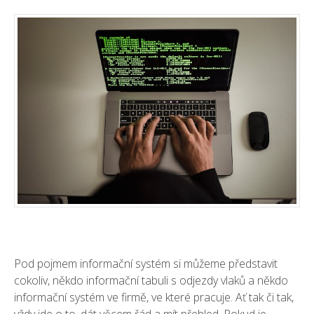
Pod pojmem informační systém si můžeme představit
cokoliv, někdo informační tabuli s odjezdy vlaků a někdo
informační systém ve firmě, ve které pracuje. Ať tak či tak,
vždy jde o to, dát věcem řád a mít přehled. Pokud je