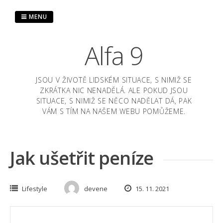
Skip
to
MENU
content
Alfa 9
JSOU V ŽIVOTĚ LIDSKÉM SITUACE, S NIMIŽ SE
ZKRÁTKA NIC NENADĚLÁ. ALE POKUD JSOU
SITUACE, S NIMIŽ SE NĚCO NADĚLAT DÁ, PAK
VÁM S TÍM NA NAŠEM WEBU POMŮŽEME.
Jak ušetřit peníze
Lifestyle
devene
15. 11. 2021