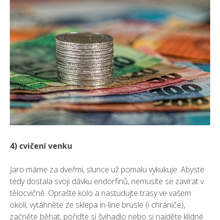
4) cvičení venku
Jaro máme za dveřmi, slunce už pomalu vykukuje. Abyste
tedy dostala svoji dávku endorfinů, nemusíte se zavírat v
tělocvičně. Oprašte kolo a nastudujte trasy ve vašem
okolí, vytáhněte ze sklepa in-line brusle (i chrániče),
začněte běhat, pořiďte si švihadlo nebo si najděte klidné