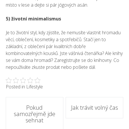
místo v lese a dejte si pár jógových asán.
5) životní minimalismus
Je to životní styl, kdy zjistíte, že nemusíte vlastnit hromadu
věcí, oblečení, kosmetiky a spotřebičů. Stačí jen to
základní, z oblečení pár kvalitních dobře
kombinovatelných kousků. Jste vášnivá čtenářka? Ale knihy
se vám doma hromadí? Zaregistrujte se do knihovny. Co
nepoužíváte zkuste prodat nebo pošlete dál.
Posted in
Lifestyle
Post
Pokud
Jak trávit volný čas
samozřejmě jde
navigation
sehnat