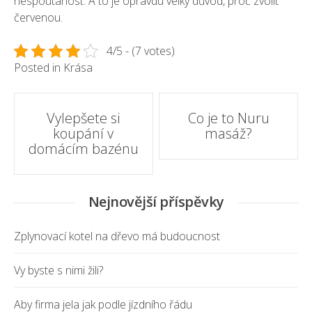
nespoutanost. A to je opravdu velký důvod, proč zvolit
červenou.
4/5 - (7 votes)
Posted in
Krása
Post
Vylepšete si
Co je to Nuru
koupání v
masáž?
navigation
domácím bazénu
Nejnovější příspěvky
Zplynovací kotel na dřevo má budoucnost
Vy byste s nimi žili?
Aby firma jela jak podle jízdního řádu