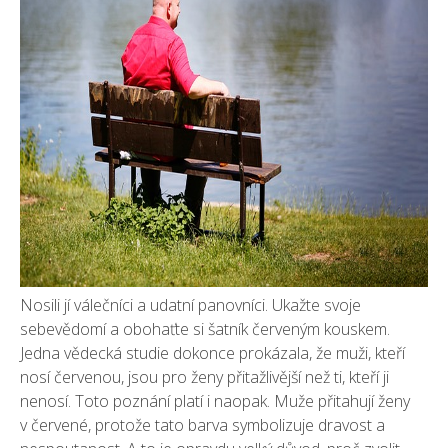
Nosili jí válečníci a udatní panovníci. Ukažte svoje
sebevědomí a obohaťte si šatník červeným kouskem.
Jedna vědecká studie dokonce prokázala, že muži, kteří
nosí červenou, jsou pro ženy přitažlivější než ti, kteří ji
nenosí. Toto poznání platí i naopak. Muže přitahují ženy
v červené, protože tato barva symbolizuje dravost a