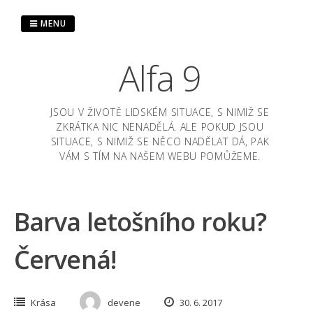
Skip
to
MENU
content
Alfa 9
JSOU V ŽIVOTĚ LIDSKÉM SITUACE, S NIMIŽ SE
ZKRÁTKA NIC NENADĚLÁ. ALE POKUD JSOU
SITUACE, S NIMIŽ SE NĚCO NADĚLAT DÁ, PAK
VÁM S TÍM NA NAŠEM WEBU POMŮŽEME.
Barva letošního roku?
Červená!
Krása
devene
30. 6. 2017