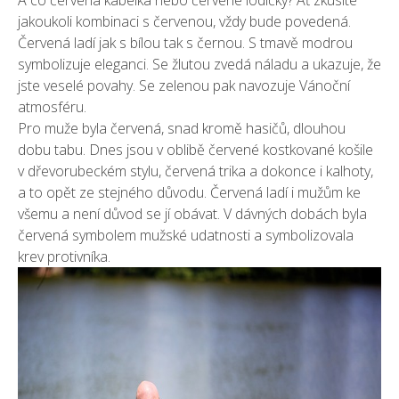
jakoukoli kombinaci s červenou, vždy bude povedená.
Červená ladí jak s bílou tak s černou. S tmavě modrou
symbolizuje eleganci. Se žlutou zvedá náladu a ukazuje, že
jste veselé povahy. Se zelenou pak navozuje Vánoční
atmosféru.
Pro muže byla červená, snad kromě hasičů, dlouhou
dobu tabu. Dnes jsou v oblibě červené kostkované košile
v dřevorubeckém stylu, červená trika a dokonce i kalhoty,
a to opět ze stejného důvodu. Červená ladí i mužům ke
všemu a není důvod se jí obávat. V dávných dobách byla
červená symbolem mužské udatnosti a symbolizovala
krev protivníka.