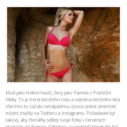
Muži jako hrdinní hasiči, ženy jako Pamela z Pobřežní
hlídky. To je trend letošního roku a zejména letošního léta.
Všechno to začalo nenápadnou výzvou jedné americké
módní značky na Twitteru a Instagramu. Požadavek byl
takový, aby čtenářky sdílely svoje fotky v červených
plavkách alá Pamela. Odměnou za nejlepší fotografie byl