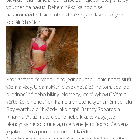
voucher na nákup. Během několika hodin se
nashromáždilo tisíce fotek, které se jako lavina šířily po
sociálních sítích.
Proč zrovna červená? Je to jednoduché. Tahle barva sluší
všem a vždy. U dámských plavek nezáleží na tom, zda jde
o jednodílné nebo bikiny. Noste ty, které vyhovují Vám a
věřte, že je nenosí jen Pamela v notoricky známém seriálu
Bay Watch, ale i hvězdy jako např. Britney Speares a
Rihanna. Ať už máte dlouhé nebo krátké vlasy, jste
blondýnka nebo bruneta, u červené je to jedno. Červená
je jako oheň a poutá pozornost každého.
A co červená kabelka nebo červené lodičky? Ať zkusíte