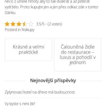
něco z umělé hmoty aby to tak dvakrát a až pětkrát
vydrželo. Proto kupujte jen a jen přes odkaz zde v tomto
článku.
3.5/5 - (2 votes)
Posted in
Nákupy
Post
Krásné a velmi
Čalouněná židle
praktické
do restaurace –
navigation
luxus a pohodlí v
jednom
Nejnovější příspěvky
Zplynovací kotel na dřevo má budoucnost
Vy byste s nimi žili?