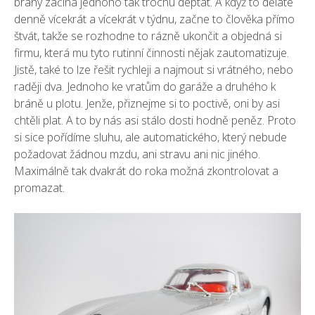
brány začíná jednoho tak trochu deptat. A když to děláte
denně vícekrát a vícekrát v týdnu, začne to člověka přímo
štvát, takže se rozhodne to rázně ukončit a objedná si
firmu, která mu tyto rutinní činnosti nějak zautomatizuje.
Jistě, také to lze řešit rychleji a najmout si vrátného, nebo
raději dva. Jednoho ke vratům do garáže a druhého k
bráně u plotu. Jenže, přiznejme si to poctivě, oni by asi
chtěli plat. A to by nás asi stálo dosti hodně peněz. Proto
si sice pořídíme sluhu, ale automatického, který nebude
požadovat žádnou mzdu, ani stravu ani nic jiného.
Maximálně tak dvakrát do roka možná zkontrolovat a
promazat.