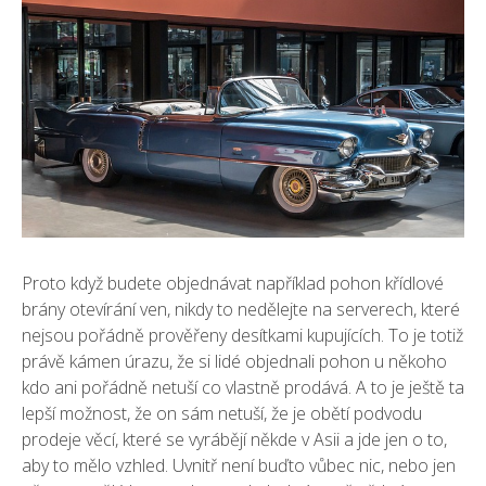
Proto když budete objednávat například
pohon křídlové
brány otevírání ven
, nikdy to nedělejte na serverech, které
nejsou pořádně prověřeny desítkami kupujících. To je totiž
právě kámen úrazu, že si lidé objednali pohon u někoho
kdo ani pořádně netuší co vlastně prodává. A to je ještě ta
lepší možnost, že on sám netuší, že je obětí podvodu
prodeje věcí, které se vyrábějí někde v Asii a jde jen o to,
aby to mělo vzhled. Uvnitř není buďto vůbec nic, nebo jen