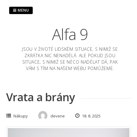
Skip
to
MENU
content
Alfa 9
JSOU V ŽIVOTĚ LIDSKÉM SITUACE, S NIMIŽ SE
ZKRÁTKA NIC NENADĚLÁ. ALE POKUD JSOU
SITUACE, S NIMIŽ SE NĚCO NADĚLAT DÁ, PAK
VÁM S TÍM NA NAŠEM WEBU POMŮŽEME.
Vrata a brány
Nákupy
devene
18. 8. 2025