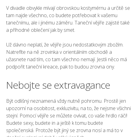
V divadle obvykle mívají obrovskou kostymérnu a určitě se
tam najde všechno, co budete potřebovat k vašemu
tanečnímu, ale i jinému záměru. Taneční vějíře zajisté také
a příhodné oblečení jak by smet.
Už dávno neplatí, že
vějíře
jsou nedostatkovým zbožím.
Natrefíte na ně zrovinka v orientálním obchodě a
užasnete nad tím, co tam všechno nemají. Jestli něco má
podpořit taneční kreace, pak to budou zrovna ony.
Nebojte se extravagance
Být odlišný neznamená vždy nutně pohromu. Prostě jen
upozorní na osobitost, exkluzivitu, na to, že nejsme všichni
stejní. Pomocí vějíře se můžete ovívat, co vaše hrdlo ráčí!
Budete sexy, budete in a ještě k tomu budete
společenská. Protože být jiný se zrovna nosí a má to v