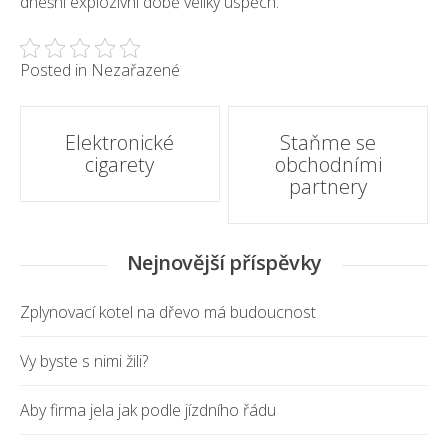
dnešní explozivní době veliký úspěch.
Posted in Nezařazené
Post
Elektronické
Staňme se
cigarety
obchodními
navigation
partnery
Nejnovější příspěvky
Zplynovací kotel na dřevo má budoucnost
Vy byste s nimi žili?
Aby firma jela jak podle jízdního řádu