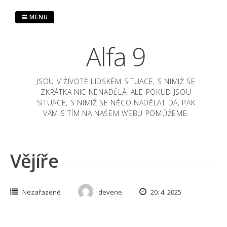
Skip
to
MENU
content
Alfa 9
JSOU V ŽIVOTĚ LIDSKÉM SITUACE, S NIMIŽ SE
ZKRÁTKA NIC NENADĚLÁ. ALE POKUD JSOU
SITUACE, S NIMIŽ SE NĚCO NADĚLAT DÁ, PAK
VÁM S TÍM NA NAŠEM WEBU POMŮŽEME.
Vějíře
Nezařazené
devene
20. 4. 2025