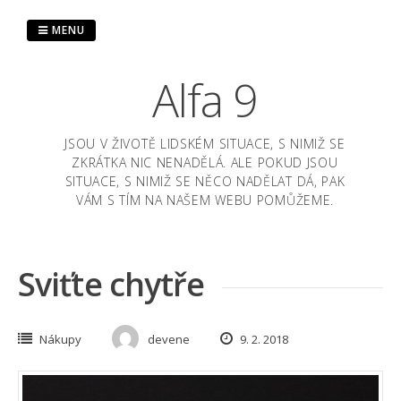
Skip
to
MENU
content
Alfa 9
JSOU V ŽIVOTĚ LIDSKÉM SITUACE, S NIMIŽ SE
ZKRÁTKA NIC NENADĚLÁ. ALE POKUD JSOU
SITUACE, S NIMIŽ SE NĚCO NADĚLAT DÁ, PAK
VÁM S TÍM NA NAŠEM WEBU POMŮŽEME.
Sviťte chytře
Nákupy
devene
9. 2. 2018