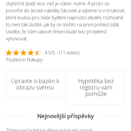
zbytečně platit více, než je vůbec nutné. A proto se
ponořte do široké nabídky žárovek a vyberte si v ní takové,
které budou pro Vaše bydlení naprosto ideální, rozhodně
to není tak složité, jak by se mohlo na první pohled zdát.
Uvidíte, že Vám takové řešení bude bez problémů
vyhovovat.
4.5/5 - (11 votes)
Posted in
Nákupy
Post
Upravte si bazén k
Hypotéka bez
obrazu svému
registru vám
navigation
pomůže
Nejnovější příspěvky
Zplynovací kotel na dřevo má budoucnost