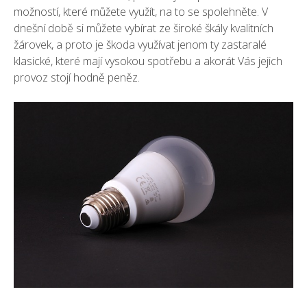
možností, které můžete využít, na to se spolehněte. V
dnešní době si můžete vybírat ze široké škály kvalitních
žárovek, a proto je škoda využívat jenom ty zastaralé
klasické, které mají vysokou spotřebu a akorát Vás jejich
provoz stojí hodně peněz.