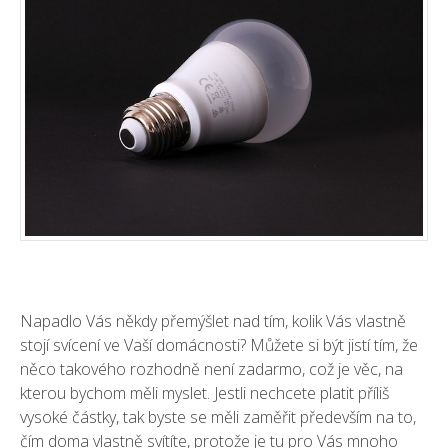
Napadlo Vás někdy přemýšlet nad tím, kolik Vás vlastně
stojí svícení ve Vaší domácnosti? Můžete si být jistí tím, že
něco takového rozhodně není zadarmo, což je věc, na
kterou bychom měli myslet. Jestli nechcete platit příliš
vysoké částky, tak byste se měli zaměřit především na to,
čím doma vlastně svítíte, protože je tu pro Vás mnoho