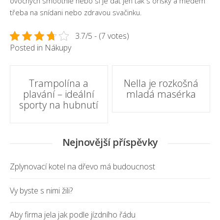
ovocných smoothie nebo si je dát jen tak s oříšky a medem
třeba na snídani nebo zdravou svačinku.
3.7/5 - (7 votes)
Posted in
Nákupy
Post
Trampolína a
Nella je rozkošná
plavání – ideální
mladá masérka
navigation
sporty na hubnutí
Nejnovější příspěvky
Zplynovací kotel na dřevo má budoucnost
Vy byste s nimi žili?
Aby firma jela jak podle jízdního řádu