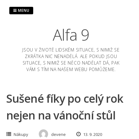
Skip
to
MENU
content
Alfa 9
JSOU V ŽIVOTĚ LIDSKÉM SITUACE, S NIMIŽ SE
ZKRÁTKA NIC NENADĚLÁ. ALE POKUD JSOU
SITUACE, S NIMIŽ SE NĚCO NADĚLAT DÁ, PAK
VÁM S TÍM NA NAŠEM WEBU POMŮŽEME.
Sušené fíky po celý rok
nejen na vánoční stůl
Nákupy
devene
13. 9. 2020