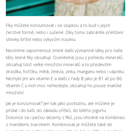
Fíky můžete konzumovat i se slupkou a to buď v jejich
čerstvé formě, nebo i sušené. Díky tomu zabráníte přetížení
slinivky břišní nebo výkyvům inzulinu.
Nesmíme zapomenout zmínit další významné látky pro naše
tělo, které fíky obsahují. Ocenitelné jsou z pohledu minerálů,
obsahují totiž velké množství minerálů a to především
draslíku, hořčíku, mědi, železa, zinku, manganu nebo i vápníku.
Nechybí jim ani vitamín E a další z řady B jako je B1 až po B6.
Vitamín C u nich moc nehledejte, obsahují ho pouze maličké
množství.
Jak je konzumovat? Jen tak jako pochutinu, ale můžete je
přidat i do kaší, do základu oříšků, do bílého jogurtu.
Dokonce se i pečou dezerty z fíků, jsou vhodné na kombinaci
s mandlemi, tvarohem. Kombinovat je můžete také do