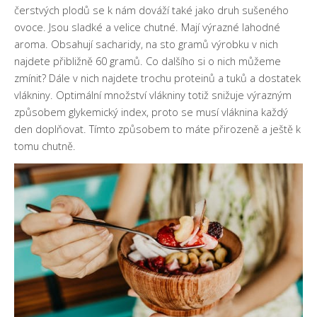
čerstvých plodů se k nám dováží také jako druh sušeného
ovoce. Jsou sladké a velice chutné. Mají výrazné lahodné
aroma. Obsahují sacharidy, na sto gramů výrobku v nich
najdete přibližně 60 gramů. Co dalšího si o nich můžeme
zmínit? Dále v nich najdete trochu proteinů a tuků a dostatek
vlákniny. Optimální množství vlákniny totiž snižuje výrazným
způsobem glykemický index, proto se musí vláknina každý
den doplňovat. Tímto způsobem to máte přirozeně a ještě k
tomu chutně.