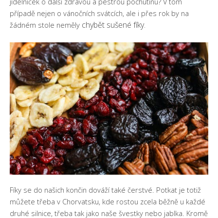
jídelníček o další zdravou a pestrou pochutinu? V tom
případě nejen o vánočních svátcích, ale i přes rok by na
chybět
sušené fíky
.
žádném stole neměly
Fíky se do našich končin dováží také čerstvé. Potkat je totiž
můžete třeba v Chorvatsku, kde rostou zcela běžně u každé
druhé silnice, třeba tak jako naše švestky nebo jablka. Kromě