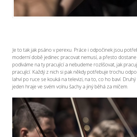
Je to tak jak psáno v perexu. Práce i odpočinek jsou potře
moderní době jedinec pracovat nemusí, a přesto dostane pe
podíváme na ty pracující a nebudeme rozlišovat, jak pracu
pracující. Každý z nich si pak někdy potřebuje trochu odpo
lahví po ruce se kouká na televizi, na to, co ho baví. Dru
jeden hraje ve svém volnu šachy a jiný běhá za míčem.