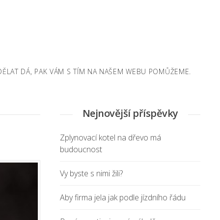
NADĚLAT DÁ, PAK VÁM S TÍM NA NAŠEM WEBU POMŮŽEME.
Nejnovější příspěvky
Zplynovací kotel na dřevo má
budoucnost
Vy byste s nimi žili?
Aby firma jela jak podle jízdního řádu