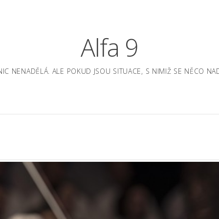
Alfa 9
A NIC NENADĚLÁ. ALE POKUD JSOU SITUACE, S NIMIŽ SE NĚCO 