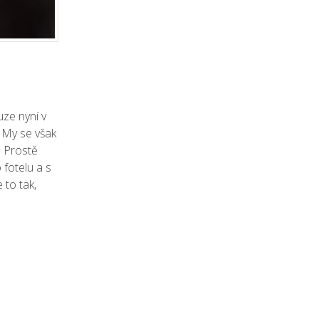
uze nyní v
. My se však
. Prostě
 fotelu a s
 to tak,