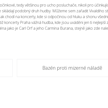
činkové, tedy většinou pro ucho posluchače, nikoli pro účinkujíc
nce skládají podobný druh hudby. Můžeme sem zařadit Vivaldiho s
k chodí na koncerty, kde si
odpočinou
od hluku a shonu všedn
tiž
koncerty Praha vážná hudba
, kde jsou uváděni jen ti nejlepší 
na jako je Carl Orf a jeho Carmina Burana, stejně jako zde nal
Bazén proti mizerné náladě