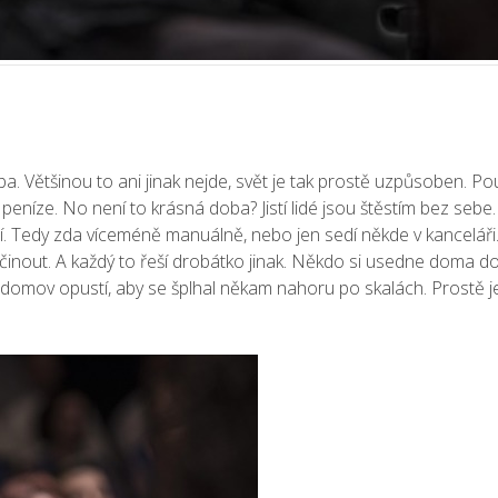
ba. Většinou to ani jinak nejde, svět je tak prostě uzpůsoben. Po
níze. No není to krásná doba? Jistí lidé jsou štěstím bez sebe
jí. Tedy zda víceméně manuálně, nebo jen sedí někde v kanceláři
činout. A každý to řeší drobátko jinak. Někdo si usedne doma do
hý domov opustí, aby se šplhal někam nahoru po skalách. Prostě je