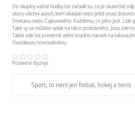
Do skupiny vážné hudby lze zařadit to, co je skutečně odpo
skoro všichni autoři, kteří skládali nebo ještě snad doko
Smetanu nebo Čajkovského. Každému, co jeho jest. Lidé pa
Také vy se můžete vydat na něco podobného. Jsou zde to
Takže zde lze poměrně velmi snadno narazit na taková jmé
Dvořákovu novosvětskou.
Posted in
Byznys
Post
Sport, to není jen fotbal, hokej a tenis
navigation