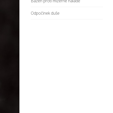
Bazén proti mizerné náladě
Odpočinek duše