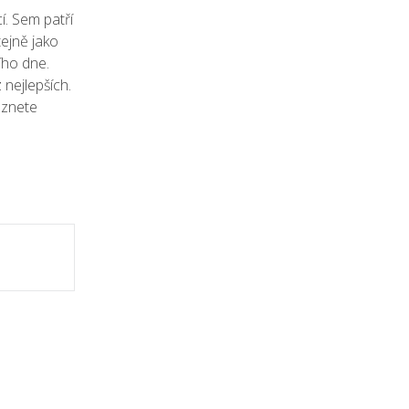
í. Sem patří
tejně jako
ího dne.
z nejlepších.
eznete