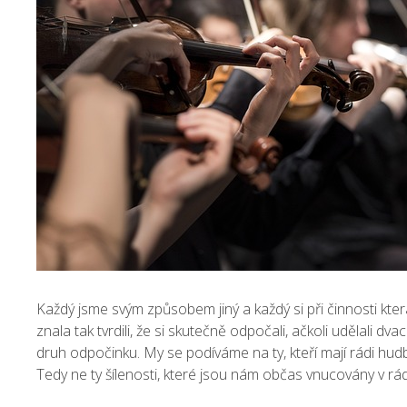
Každý jsme svým způsobem jiný a každý si při činnosti kter
znala tak tvrdili, že si skutečně odpočali, ačkoli udělali 
druh odpočinku. My se podíváme na ty, kteří mají rádi hudb
Tedy ne ty šílenosti, které jsou nám občas vnucovány v rád