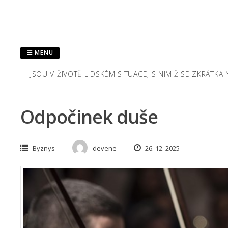
Skip
to
content
MENU
JSOU V ŽIVOTĚ LIDSKÉM SITUACE, S NIMIŽ SE ZKRÁTK
Odpočinek duše
Byznys
devene
26. 12. 2025