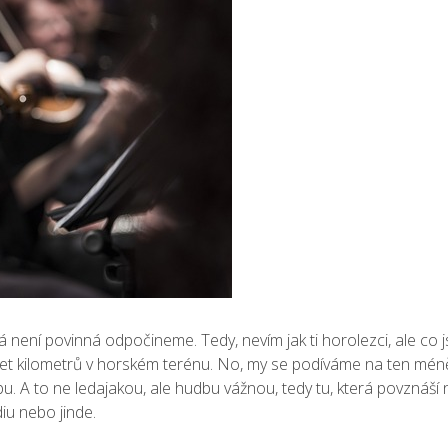
á není povinná odpočineme. Tedy, nevím jak ti horolezci, ale co j
dvacet kilometrů v horském terénu. No, my se podíváme na ten méně
u. A to ne ledajakou, ale hudbu vážnou, tedy tu, která povznáší n
iu nebo jinde.