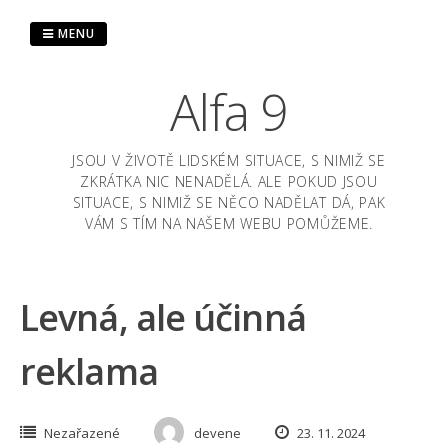
Skip
to
MENU
content
Alfa 9
JSOU V ŽIVOTĚ LIDSKÉM SITUACE, S NIMIŽ SE
ZKRÁTKA NIC NENADĚLÁ. ALE POKUD JSOU
SITUACE, S NIMIŽ SE NĚCO NADĚLAT DÁ, PAK
VÁM S TÍM NA NAŠEM WEBU POMŮŽEME.
Levná, ale účinná
reklama
Nezařazené
devene
23. 11. 2024