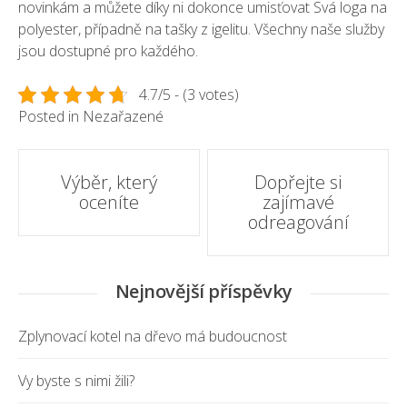
novinkám a můžete díky ni dokonce umisťovat Svá loga na
polyester, případně na tašky z igelitu. Všechny naše služby
jsou dostupné pro každého.
4.7/5 - (3 votes)
Posted in Nezařazené
Post
Výběr, který
Dopřejte si
oceníte
zajímavé
navigation
odreagování
Nejnovější příspěvky
Zplynovací kotel na dřevo má budoucnost
Vy byste s nimi žili?