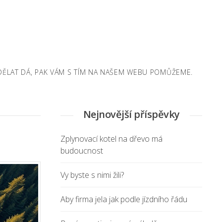
NADĚLAT DÁ, PAK VÁM S TÍM NA NAŠEM WEBU POMŮŽEME.
Nejnovější příspěvky
Zplynovací kotel na dřevo má
budoucnost
Vy byste s nimi žili?
Aby firma jela jak podle jízdního řádu