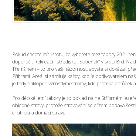
P
okud chcete mít jistotu, že vyberete mezi
tábory 2021
ten
doporučit Rekreační středisko „Sobeňák“ v srdci Brd. Nach
Třemšínem – to pro vaši názornost, abyste si dokázali před
Příbrami. Areál si zamiluje každý, kdo je obdivovatelem na
je tedy obklopen vzrostlými stromy, kde protéká potůček a 
Pro dětské letní tábory je to poklad na ne Stříbrném jezeř
ohledně stravy, protože stravování se dětem podává šestkrá
chutnou a domácí stravu.