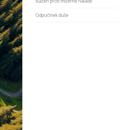
Bazén proti mizerné náladě
Odpočinek duše