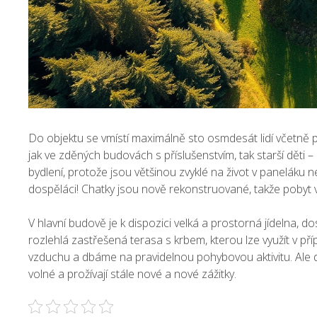
Do objektu se vmístí maximálně sto osmdesát lidí včetně p
jak ve zděných budovách s příslušenstvím, tak starší děti – a
bydlení, protože jsou většinou zvyklé na život v paneláku
dospěláci! Chatky jsou nově rekonstruované, takže pobyt v 
V hlavní budově je k dispozici velká a prostorná jídelna, 
rozlehlá zastřešená terasa s krbem, kterou lze využít v př
vzduchu a dbáme na pravidelnou pohybovou aktivitu. Ale dě
volné a prožívají stále nové a nové zážitky.