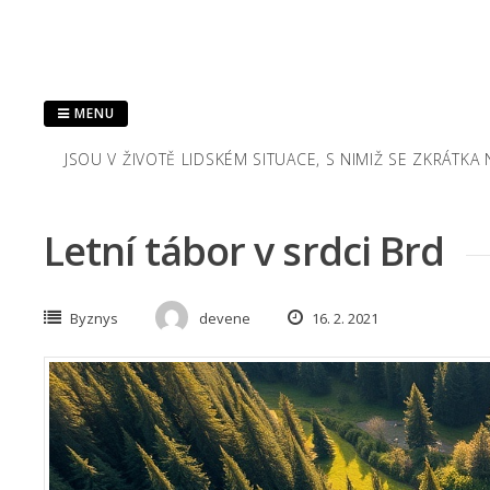
Skip
to
content
MENU
JSOU V ŽIVOTĚ LIDSKÉM SITUACE, S NIMIŽ SE ZKRÁTK
Letní tábor v srdci Brd
Byznys
devene
16. 2. 2021