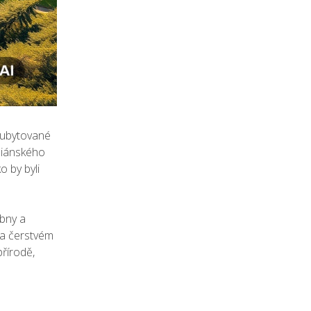
u ubytované
ndiánského
o by byli
ebny a
 na čerstvém
přírodě,