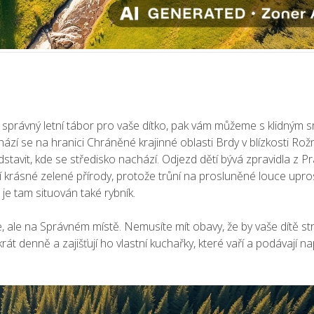
 správný letní tábor pro vaše dítko, pak vám můžeme s klidným 
ází se na hranici Chráněné krajinné oblasti Brdy v blízkosti Rož
stavit, kde se středisko nachází. Odjezd dětí bývá zpravidla z Pr
ší krásné zelené přírody, protože trůní na prosluněné louce upro
je tam situován také rybník.
e, ale na Správném místě. Nemusíte mít obavy, že by vaše dítě st
t denně a zajišťují ho vlastní kuchařky, které vaří a podávají n