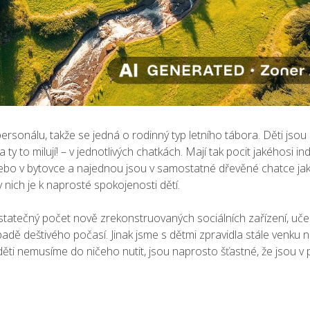
ersonálu, takže se jedná o rodinný typ letního tábora. Děti jso
 ty to milují! – v jednotlivých chatkách. Mají tak pocit jakéhosi i
 nebo v bytovce a najednou jsou v samostatné dřevěné chatce jak
nich je k naprosté spokojenosti dětí.
dostatečný počet nově zrekonstruovaných sociálních zařízení, uč
ípadě deštivého počasí. Jinak jsme s dětmi zpravidla stále venku
ti nemusíme do ničeho nutit, jsou naprosto šťastné, že jsou v 