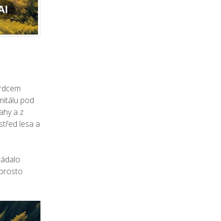
srdcem
mitálu pod
ahy a z
střed lesa a
rádalo
aprosto